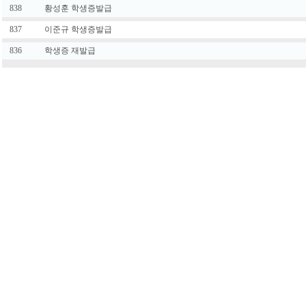
838
황성훈 학생증발급
837
이준규 학생증발급
836
학생증 재발급